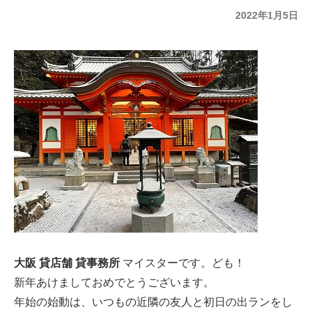
投
2022年1月5日
稿
日:
大阪 貸店舗 貸事務所
マイスターです。ども！
新年あけましておめでとうございます。
年始の始動は、いつもの近隣の友人と初日の出ランをし