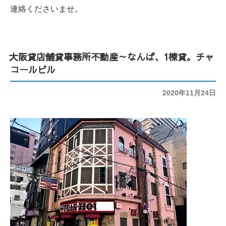
連絡くださいませ。
大阪貸店舗貸事務所不動産～なんば、1棟貸。チャ
コールビル
投
2020年11月24日
稿
日: