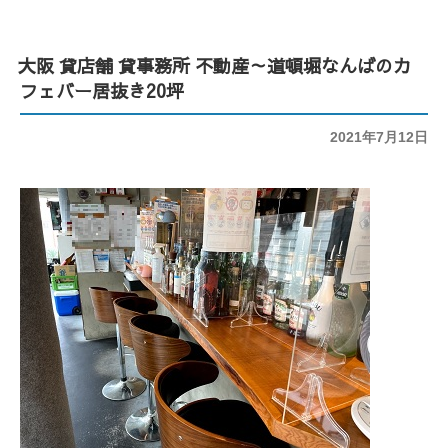
大阪 貸店舗 貸事務所 不動産～道頓堀なんばのカ
フェバー居抜き20坪
投
2021年7月12日
稿
日: