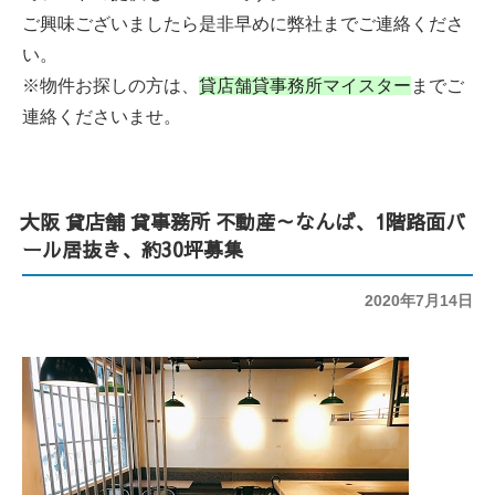
ご興味ございましたら是非早めに弊社までご連絡くださ
い。
※物件お探しの方は、
貸店舗貸事務所マイスター
までご
連絡くださいませ。
大阪 貸店舗 貸事務所 不動産～なんば、1階路面バ
ール居抜き、約30坪募集
投
2020年7月14日
稿
日: