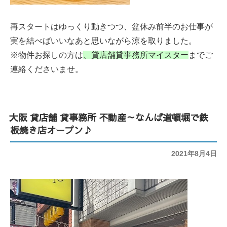
再スタートはゆっくり動きつつ、盆休み前半のお仕事が
実を結べばいいなあと思いながら涼を取りました。
※物件お探しの方は
、
貸店舗貸事務所マイスター
までご
連絡くださいませ。
大阪 貸店舗 貸事務所 不動産～なんば道頓堀で鉄
板焼き店オープン♪
投
2021年8月4日
稿
日: