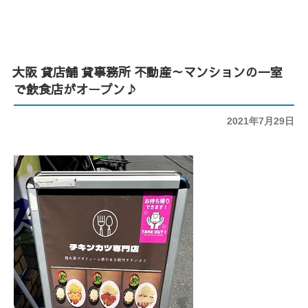
大阪 貸店舗 貸事務所 不動産～マンションの一室
で飲食店がオープン♪
投
2021年7月29日
稿
日: