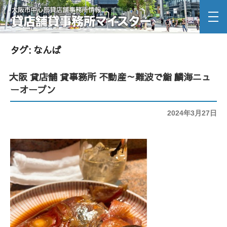
タグ: なんば
大阪 貸店舗 貸事務所 不動産～難波で鮨 麟海ニュ
ーオープン
投
2024年3月27日
稿
日: