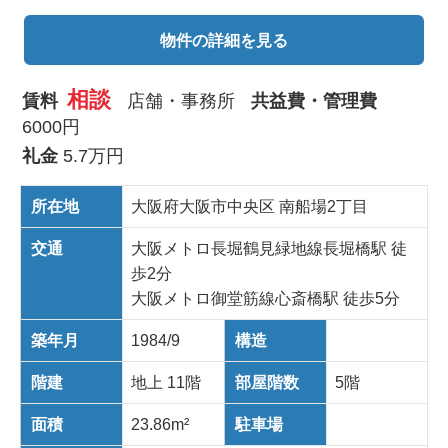
物件の詳細を見る
相談
賃料
店舗・事務所
共益費・管理費
6000円
礼金
5.7万円
所在地
大阪府大阪市中央区 南船場2丁目
交通
大阪メトロ長堀鶴見緑地線長堀橋駅 徒
歩2分
大阪メトロ御堂筋線心斎橋駅 徒歩5分
築年月
1984/9
構造
階建
地上 11階
部屋階数
5階
面積
23.86m²
駐車場