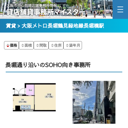
賃貸 > 大阪メトロ長堀鶴見緑地線長堀橋駅
価格
面積
間取
住所
築年月
長堀通り沿いのSOHO向き事務所