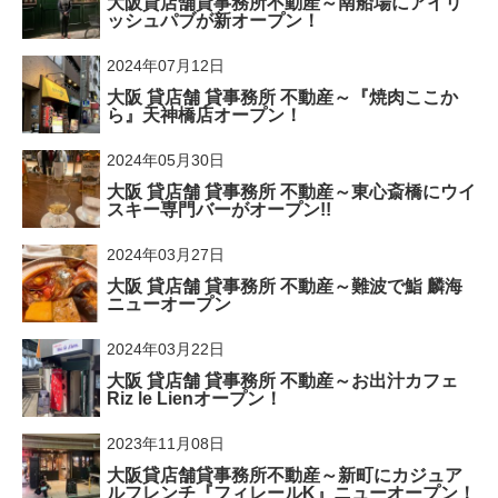
大阪貸店舗貸事務所不動産～南船場にアイリ
ッシュパブが新オープン！
2024年07月12日
大阪 貸店舗 貸事務所 不動産～『焼肉ここか
ら』天神橋店オープン！
2024年05月30日
大阪 貸店舗 貸事務所 不動産～東心斎橋にウイ
スキー専門バーがオープン!!
2024年03月27日
大阪 貸店舗 貸事務所 不動産～難波で鮨 麟海
ニューオープン
2024年03月22日
大阪 貸店舗 貸事務所 不動産～お出汁カフェ
Riz le Lienオープン！
2023年11月08日
大阪貸店舗貸事務所不動産～新町にカジュア
ルフレンチ『フィレールK』ニューオープン！