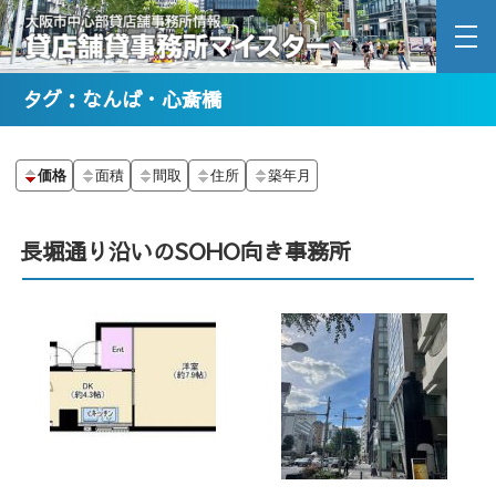
タグ：なんば・心斎橋
価格
面積
間取
住所
築年月
長堀通り沿いのSOHO向き事務所