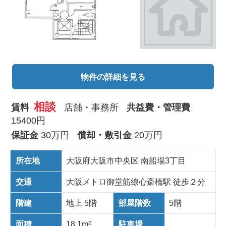
物件の詳細を見る
相談
賃料
店舗・事務所
共益費・管理費
15400円
保証金
30万円
償却・敷引金
20万円
所在地
大阪府大阪市中央区 南船場3丁目
交通
大阪メトロ御堂筋線心斎橋駅 徒歩２分
階建
地上 5階
部屋階数
5階
面積
18.1m²
駐車場