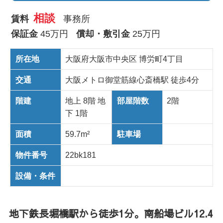
相談
賃料
事務所
保証金
45万円
償却・敷引金
25万円
所在地
大阪府大阪市中央区 博労町4丁目
交通
大阪メトロ御堂筋線心斎橋駅 徒歩4分
階建
地上 8階 地
部屋階数
2階
下 1階
面積
59.7m²
駐車場
物件番号
22bk181
設備・条件
地下鉄長堀橋駅から徒歩1分。南船場ビル12.4