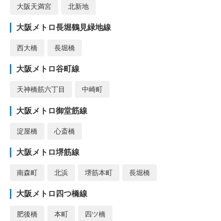
大阪天満宮
北新地
大阪メトロ長堀鶴見緑地線
西大橋
長堀橋
大阪メトロ谷町線
天神橋筋六丁目
中崎町
大阪メトロ御堂筋線
淀屋橋
心斎橋
大阪メトロ堺筋線
南森町
北浜
堺筋本町
長堀橋
大阪メトロ四つ橋線
肥後橋
本町
四ツ橋