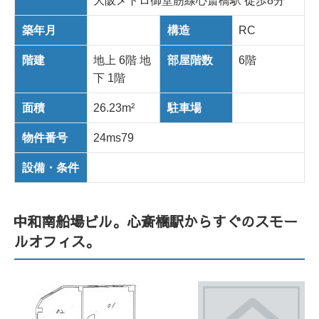
大阪メトロ御堂筋線心斎橋駅 徒歩8分
築年月
構造
RC
階建
地上 6階 地
部屋階数
6階
下 1階
面積
26.23m²
駐車場
物件番号
24ms79
設備・条件
中和南船場ビル。心斎橋駅からすぐのスモー
ルオフィス。