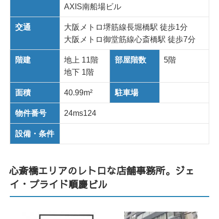
AXIS南船場ビル
交通
大阪メトロ堺筋線長堀橋駅 徒歩1分
大阪メトロ御堂筋線心斎橋駅 徒歩7分
階建
地上 11階
部屋階数
5階
地下 1階
面積
40.99m²
駐車場
物件番号
24ms124
設備・条件
心斎橋エリアのレトロな店舗事務所。ジェ
イ・プライド順慶ビル