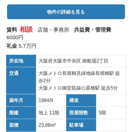
物件の詳細を見る
相談
賃料
店舗・事務所
共益費・管理費
6000円
礼金
5.7万円
所在地
大阪府大阪市中央区 南船場2丁目
交通
大阪メトロ長堀鶴見緑地線長堀橋駅 徒
歩2分
大阪メトロ御堂筋線心斎橋駅 徒歩5分
築年月
1984/9
構造
階建
地上 11階
部屋階数
5階
面積
23.86m²
駐車場