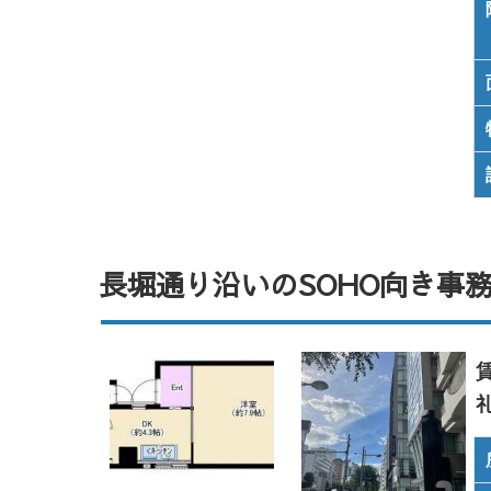
長堀通り沿いのSOHO向き事