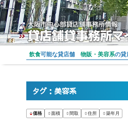
飲食
可能な貸店舗
物販・美容系
の貸
タグ：美容系
価格
面積
間取
住所
築年月