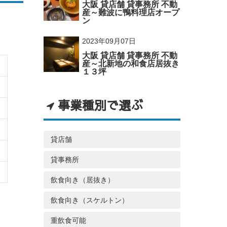
大阪 貸店舗 貸事務所 不動
産～難波に鴨料理店オープ
ン
2023年09月07日
大阪 貸店舗 貸事務所 不動
産～北新地の和食店居抜き
１３坪
事業種別で選ぶ
貸店舗
貸事務所
飲食向き（居抜き）
飲食向き（スケルトン）
重飲食可能