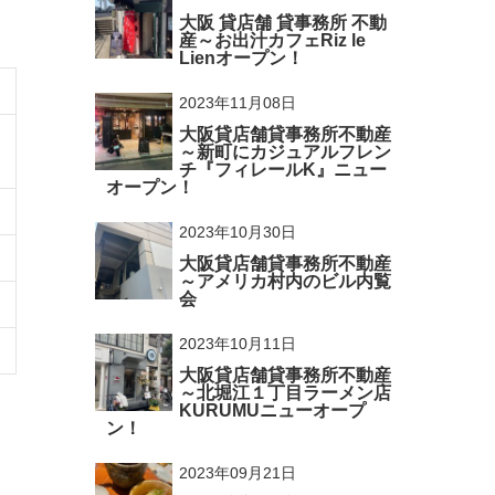
大阪 貸店舗 貸事務所 不動
産～お出汁カフェRiz le
Lienオープン！
2023年11月08日
大阪貸店舗貸事務所不動産
～新町にカジュアルフレン
チ『フィレールK』ニュー
オープン！
2023年10月30日
大阪貸店舗貸事務所不動産
～アメリカ村内のビル内覧
会
2023年10月11日
大阪貸店舗貸事務所不動産
～北堀江１丁目ラーメン店
KURUMUニューオープ
ン！
2023年09月21日