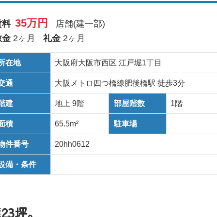
35万円
賃料
店舗(建一部)
敷金
2ヶ月
礼金
2ヶ月
所在地
大阪府大阪市西区 江戸堀1丁目
交通
大阪メトロ四つ橋線肥後橋駅 徒歩3分
階建
地上 9階
部屋階数
1階
面積
65.5m²
駐車場
物件番号
20hh0612
設備・条件
23坪。