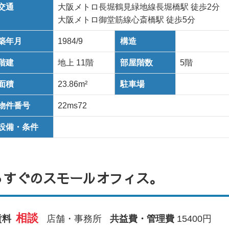
交通
大阪メトロ長堀鶴見緑地線長堀橋駅 徒歩2分
大阪メトロ御堂筋線心斎橋駅 徒歩5分
築年月
1984/9
構造
階建
地上 11階
部屋階数
5階
面積
23.86m²
駐車場
物件番号
22ms72
設備・条件
らすぐのスモールオフィス。
相談
賃料
店舗・事務所
共益費・管理費
15400円