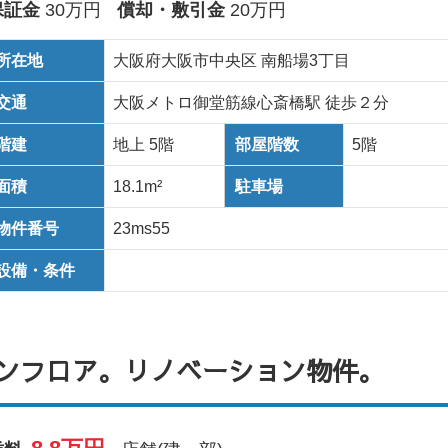
保証金
30万円
償却・敷引金
20万円
所在地
大阪府大阪市中央区 南船場3丁目
交通
大阪メトロ御堂筋線心斎橋駅 徒歩２分
階建
地上 5階
部屋階数
5階
面積
18.1m²
駐車場
物件番号
23ms55
設備・条件
ワンフロア。リノベーション物件。