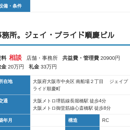
設備・条件
事務所。ジェイ・プライド順慶ビル
相談
賃料
店舗・事務所
共益費・管理費
20900円
敷金
20万円
礼金
33万円
所在地
大阪府大阪市中央区 南船場２丁目 ジェイプ
ライド順慶町
交通
大阪メトロ堺筋線長堀橋駅 徒歩4分
大阪メトロ御堂筋線心斎橋駅 徒歩8分
築年月
構造
RC