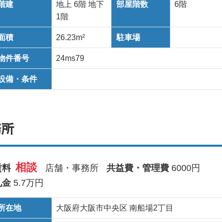
階建
地上 6階 地下
部屋階数
6階
1階
面積
26.23m²
駐車場
物件番号
24ms79
設備・条件
務所
相談
賃料
店舗・事務所
共益費・管理費
6000円
礼金
5.7万円
所在地
大阪府大阪市中央区 南船場2丁目