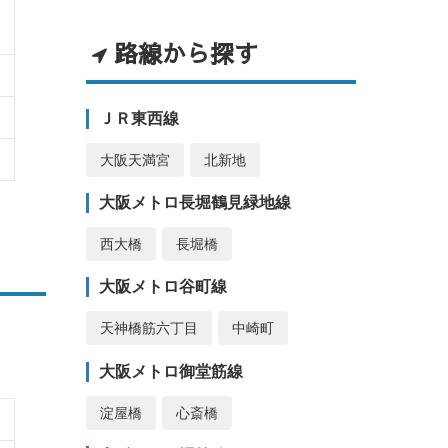
路線から探す
ＪＲ東西線
大阪天満宮
北新地
大阪メトロ長堀鶴見緑地線
西大橋
長堀橋
大阪メトロ谷町線
天神橋筋六丁目
中崎町
大阪メトロ御堂筋線
淀屋橋
心斎橋