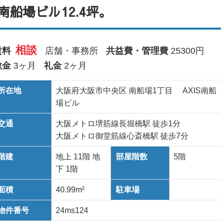
船場ビル12.4坪。
相談
賃料
店舗・事務所
共益費・管理費
25300円
敷金
3ヶ月
礼金
2ヶ月
所在地
大阪府大阪市中央区 南船場1丁目 AXIS南船
場ビル
交通
大阪メトロ堺筋線長堀橋駅 徒歩1分
大阪メトロ御堂筋線心斎橋駅 徒歩7分
階建
地上 11階 地
部屋階数
5階
下 1階
面積
40.99m²
駐車場
物件番号
24ms124