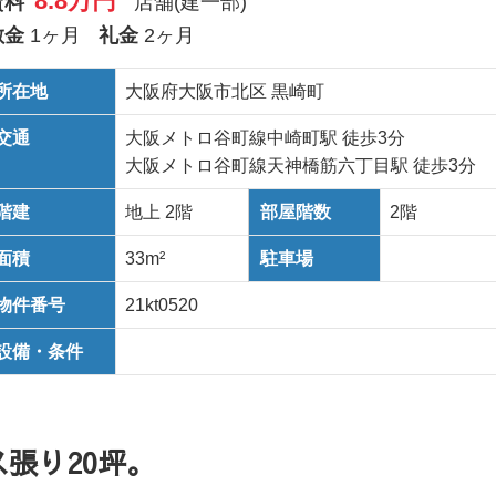
8.8万円
賃料
店舗(建一部)
敷金
1ヶ月
礼金
2ヶ月
所在地
大阪府大阪市北区 黒崎町
交通
大阪メトロ谷町線中崎町駅 徒歩3分
大阪メトロ谷町線天神橋筋六丁目駅 徒歩3分
階建
地上 2階
部屋階数
2階
面積
33m²
駐車場
物件番号
21kt0520
設備・条件
張り20坪。