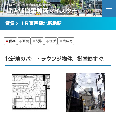
賃貸 > ＪＲ東西線北新地駅
価格
面積
間取
住所
築年月
北新地のバー・ラウンジ物件。御堂筋すぐ。