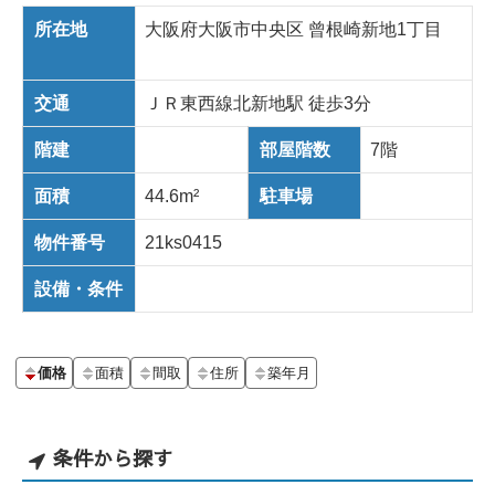
所在地
大阪府大阪市中央区 曾根崎新地1丁目
交通
ＪＲ東西線北新地駅 徒歩3分
階建
部屋階数
7階
面積
44.6m²
駐車場
物件番号
21ks0415
設備・条件
価格
面積
間取
住所
築年月
条件から探す